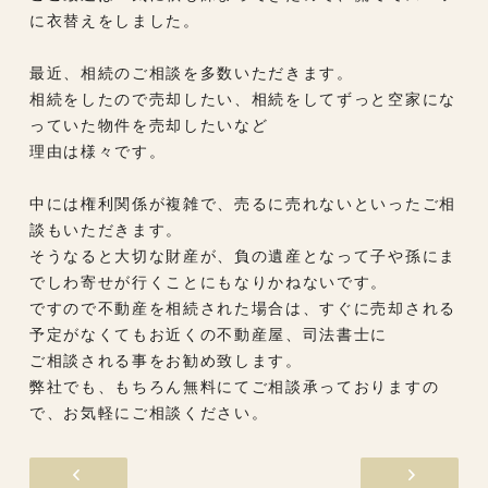
に衣替えをしました。
最近、相続のご相談を多数いただきます。
相続をしたので売却したい、相続をしてずっと空家にな
っていた物件を売却したいなど
理由は様々です。
中には権利関係が複雑で、売るに売れないといったご相
談もいただきます。
そうなると大切な財産が、負の遺産となって子や孫にま
でしわ寄せが行くことにもなりかねないです。
ですので不動産を相続された場合は、すぐに売却される
予定がなくてもお近くの不動産屋、司法書士に
ご相談される事をお勧め致します。
弊社でも、もちろん無料にてご相談承っておりますの
で、お気軽にご相談ください。
開業から約2ヶ月
ヴ