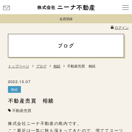
お
問
会員登録
い
合
ログイン
わ
せ
ブログ
トップページ
ブログ
相続
不動産売買 相続
2022.10.07
相続
不動産売買 相続
不動産売買
株式会社ニーナ不動産の島内です。
ここ最近は一気に秋も深まってきたので、慌ててスーツ