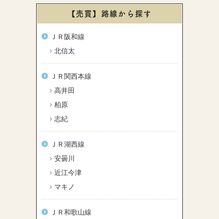
【売買】路線から探す
ＪＲ阪和線
北信太
ＪＲ関西本線
高井田
柏原
志紀
ＪＲ湖西線
安曇川
近江今津
マキノ
ＪＲ和歌山線