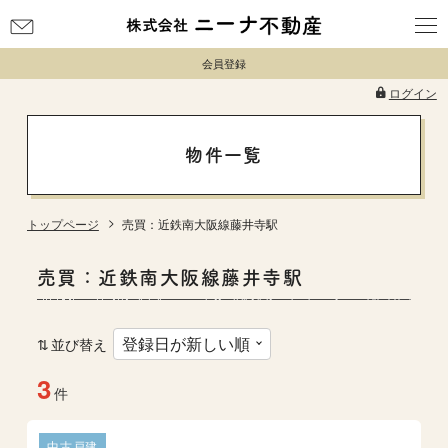
お
問
会員登録
い
合
ログイン
わ
せ
物件一覧
トップページ
売買：近鉄南大阪線藤井寺駅
売買：近鉄南大阪線藤井寺駅
並び替え
3
件
中古戸建