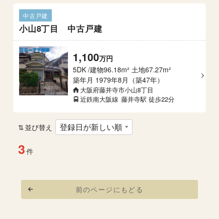
中古戸建
小山8丁目 中古戸建
1,100
万
円
5DK
建物96.18m² 土地67.27m²
築年月
1979年8月（築47年）
大阪府藤井寺市小山8丁目
近鉄南大阪線
藤井寺駅
徒歩22分
並び替え
3
件
前のページにもどる