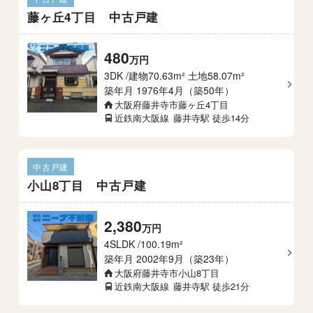
藤ヶ丘4丁目 中古戸建
480
万
円
3DK
建物70.63m² 土地58.07m²
築年月
1976年4月（築50年）
大阪府藤井寺市藤ヶ丘4丁目
近鉄南大阪線
藤井寺駅
徒歩14分
中古戸建
小山8丁目 中古戸建
2,380
万
円
4SLDK
100.19m²
築年月
2002年9月（築23年）
大阪府藤井寺市小山8丁目
近鉄南大阪線
藤井寺駅
徒歩21分