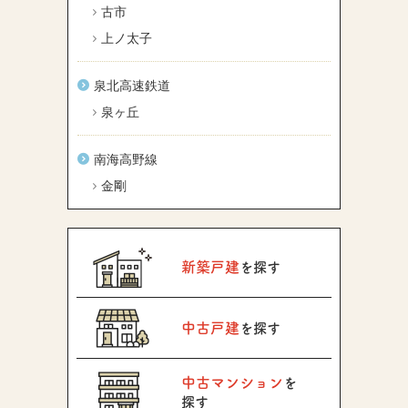
古市
上ノ太子
泉北高速鉄道
泉ヶ丘
南海高野線
金剛
新築戸建
を探す
中古戸建
を探す
中古マンション
を
探す