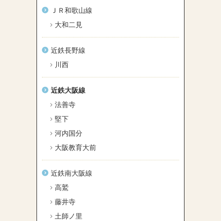
ＪＲ和歌山線
大和二見
近鉄長野線
川西
近鉄大阪線
法善寺
堅下
河内国分
大阪教育大前
近鉄南大阪線
高鷲
藤井寺
土師ノ里