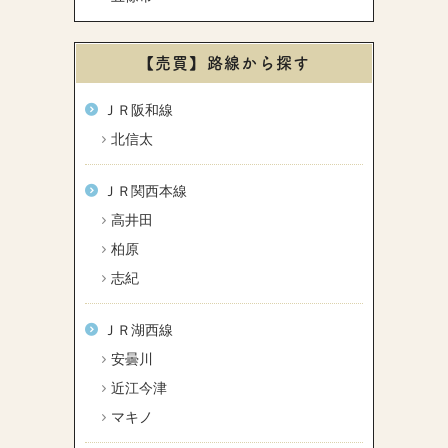
【売買】路線から探す
ＪＲ阪和線
北信太
ＪＲ関西本線
高井田
柏原
志紀
ＪＲ湖西線
安曇川
近江今津
マキノ