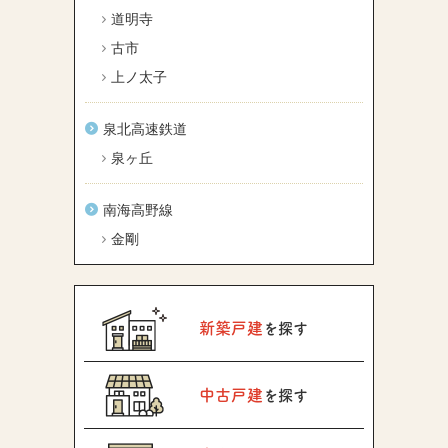
道明寺
古市
上ノ太子
泉北高速鉄道
泉ヶ丘
南海高野線
金剛
新築戸建
を探す
中古戸建
を探す