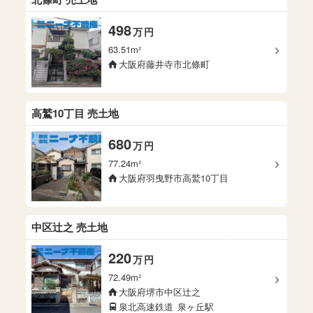
498
万
円
63.51m²
大阪府藤井寺市北條町
高鷲10丁目 売土地
680
万
円
77.24m²
大阪府羽曳野市高鷲10丁目
中区辻之 売土地
220
万
円
72.49m²
大阪府堺市中区辻之
泉北高速鉄道
泉ヶ丘駅