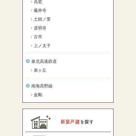
高鷲
藤井寺
土師ノ里
道明寺
古市
上ノ太子
泉北高速鉄道
泉ヶ丘
南海高野線
金剛
新築戸建
を探す