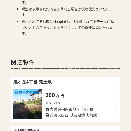
す。
現況が表示された内容と異なる場合は現況優先といたしま
す。
表示されてる地図はGoogle社より提供されてるデータに基
づいたものであり、表示内容についての責任は負いかねま
す。
関連物件
旭ヶ丘4丁目 売土地
380
万
円
169.00m²
大阪府柏原市旭ヶ丘4丁目
近鉄大阪線
大阪教育大前駅
北條町 売土地