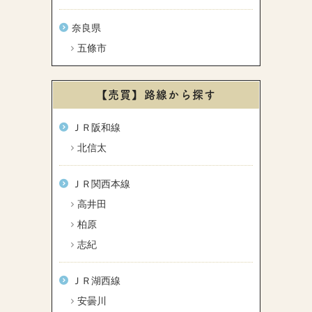
奈良県
五條市
【売買】路線から探す
ＪＲ阪和線
北信太
ＪＲ関西本線
高井田
柏原
志紀
ＪＲ湖西線
安曇川