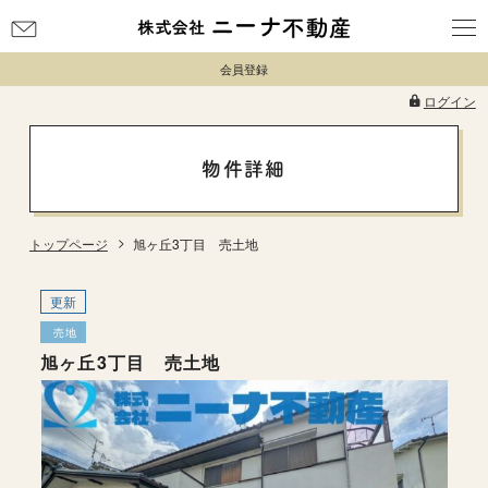
お
問
会員登録
い
合
ログイン
わ
せ
物件詳細
トップページ
旭ヶ丘3丁目 売土地
更新
売地
旭ヶ丘3丁目 売土地